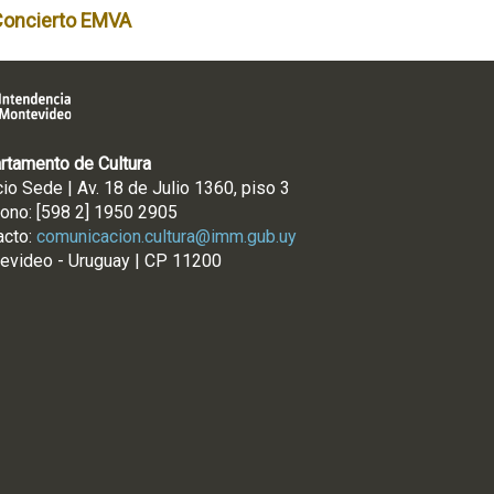
Concierto EMVA
rtamento de Cultura
cio Sede | Av. 18 de Julio 1360, piso 3
fono: [598 2] 1950 2905
acto:
comunicacion.cultura@imm.gub.uy
evideo - Uruguay | CP 11200