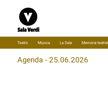
Teatro
Música
La Sala
Memoria teatral
M
e
Agenda - 25.06.2026
n
ú
p
r
i
n
c
i