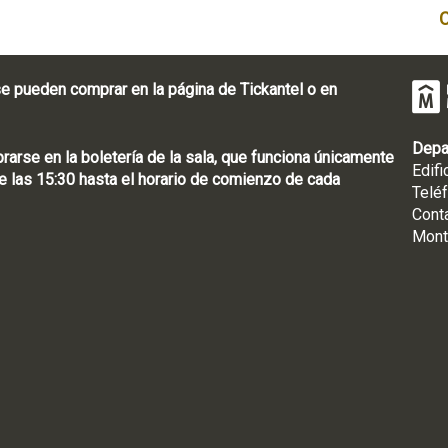
e pueden comprar en la página de Tickantel o en
Depa
rse en la boletería de la sala, que funciona únicamente
Edifi
 las 15:30 hasta el horario de comienzo de cada
Telé
Cont
Mont
: [598 2] 1950-8565
uguay | CP 11100