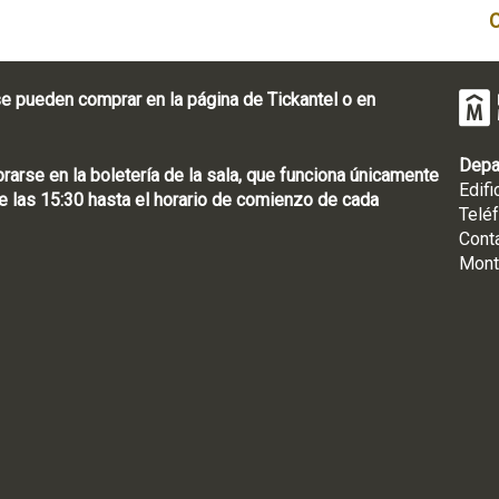
e pueden comprar en la página de Tickantel o en
Depa
rse en la boletería de la sala, que funciona únicamente
Edifi
 las 15:30 hasta el horario de comienzo de cada
Telé
Cont
Mont
: [598 2] 1950-8565
uguay | CP 11100