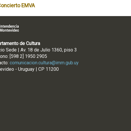
Concierto EMVA
rtamento de Cultura
cio Sede | Av. 18 de Julio 1360, piso 3
fono: [598 2] 1950 2905
acto:
comunicacion.cultura@imm.gub.uy
evideo - Uruguay | CP 11200