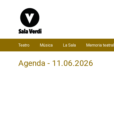
Teatro
Música
La Sala
Memoria teatral
M
e
Agenda - 11.06.2026
n
ú
p
r
i
n
c
i