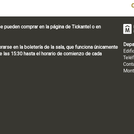
e pueden comprar en la página de Tickantel o en
Depa
rse en la boletería de la sala, que funciona únicamente
Edifi
 las 15:30 hasta el horario de comienzo de cada
Telé
Cont
Mont
: [598 2] 1950-8565
uguay | CP 11100