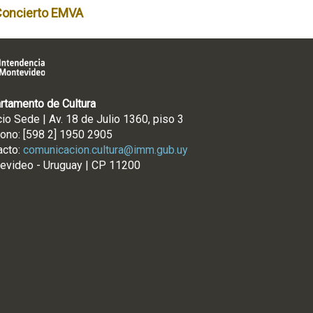
Concierto EMVA
rtamento de Cultura
cio Sede | Av. 18 de Julio 1360, piso 3
fono: [598 2] 1950 2905
acto:
comunicacion.cultura@imm.gub.uy
evideo - Uruguay | CP 11200