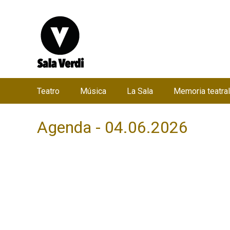
Teatro
Música
La Sala
Memoria teatral
M
e
Agenda - 04.06.2026
n
ú
p
r
i
n
c
i