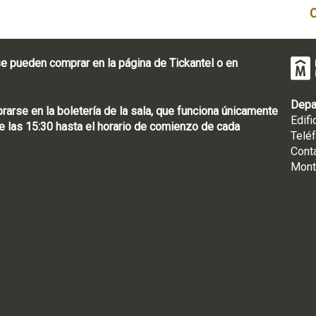
e pueden comprar en la página de Tickantel o en
Depa
rse en la boletería de la sala, que funciona únicamente
Edifi
 las 15:30 hasta el horario de comienzo de cada
Telé
Cont
Mont
: [598 2] 1950-8565
uguay | CP 11100