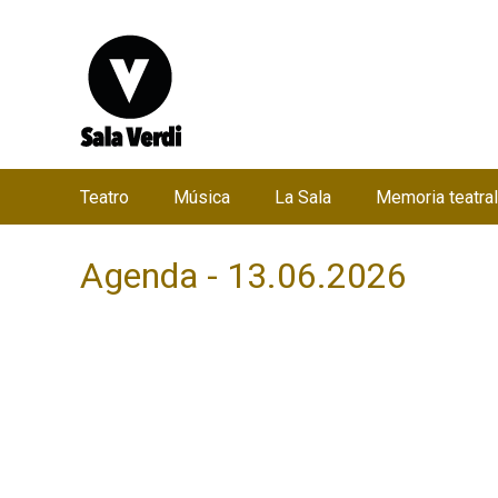
Teatro
Música
La Sala
Memoria teatral
M
e
Agenda - 13.06.2026
n
ú
p
r
i
n
c
i