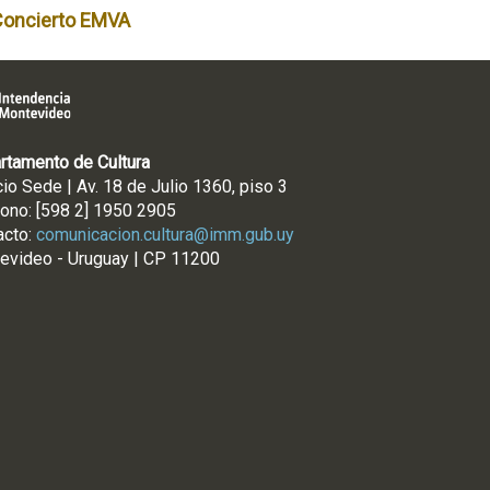
Concierto EMVA
rtamento de Cultura
cio Sede | Av. 18 de Julio 1360, piso 3
fono: [598 2] 1950 2905
acto:
comunicacion.cultura@imm.gub.uy
evideo - Uruguay | CP 11200