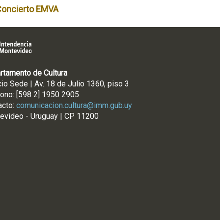
Concierto EMVA
rtamento de Cultura
cio Sede | Av. 18 de Julio 1360, piso 3
fono: [598 2] 1950 2905
acto:
comunicacion.cultura@imm.gub.uy
evideo - Uruguay | CP 11200