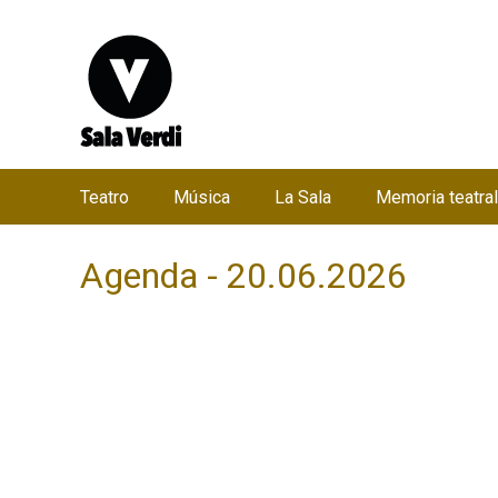
Teatro
Música
La Sala
Memoria teatral
M
e
Agenda - 20.06.2026
n
ú
p
r
i
n
c
i