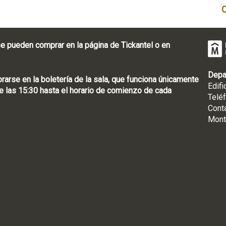
e pueden comprar en la página de Tickantel o en
Depa
rse en la boletería de la sala, que funciona únicamente
Edifi
 las 15:30 hasta el horario de comienzo de cada
Telé
Cont
Mont
: [598 2] 1950-8565
uguay | CP 11100