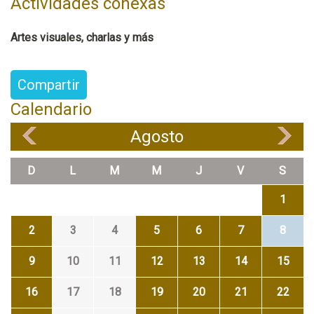
Actividades conexas
Artes visuales, charlas y más
Compartir
Calendario
Agosto
«
»
D
L
M
M
J
V
S
1
2
3
4
5
6
7
8
9
10
11
12
13
14
15
16
17
18
19
20
21
22