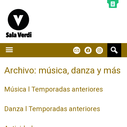
Jump to navigation
B
m
f
u
s
c
Archivo: música, danza y más
a
r
Música l Temporadas anteriores
Danza l Temporadas anteriores