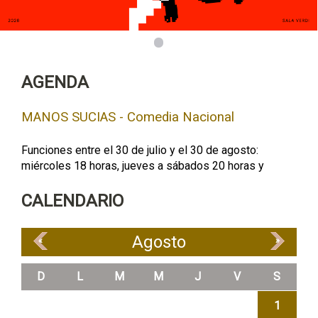
1
AGENDA
MANOS SUCIAS - Comedia Nacional
Funciones entre el 30 de julio y el 30 de agosto:
miércoles 18 horas, jueves a sábados 20 horas y
CALENDARIO
Agosto
«
»
D
L
M
M
J
V
S
1