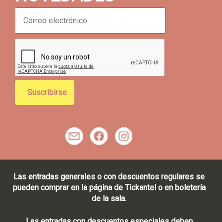
C
o
r
r
e
o
e
l
e
c
t
m
f
r
ó
n
i
c
Las entradas generales o con descuentos regulares se
o
pueden comprar en la página de Tickantel o en boletería
*
de la sala.
Las entradas con descuentos especiales deben