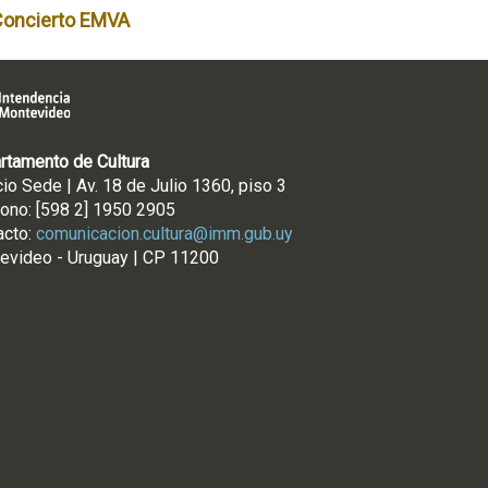
Concierto EMVA
rtamento de Cultura
cio Sede | Av. 18 de Julio 1360, piso 3
fono: [598 2] 1950 2905
acto:
comunicacion.cultura@imm.gub.uy
evideo - Uruguay | CP 11200