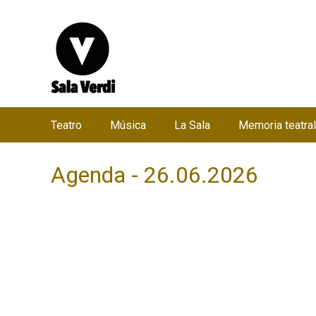
Teatro
Música
La Sala
Memoria teatral
M
e
Agenda - 26.06.2026
n
ú
p
r
i
n
c
i