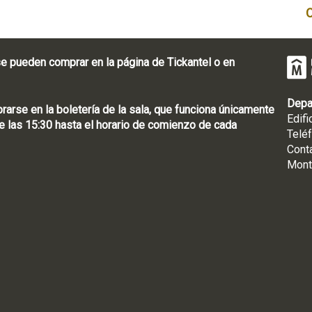
e pueden comprar en la página de Tickantel o en
Depa
rse en la boletería de la sala, que funciona únicamente
Edifi
 las 15:30 hasta el horario de comienzo de cada
Telé
Cont
Mont
: [598 2] 1950-8565
uguay | CP 11100