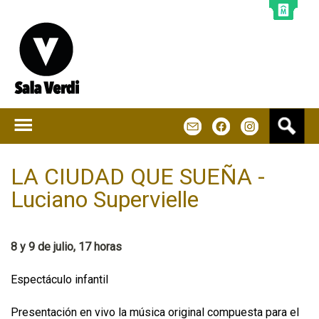
Jump to navigation
B
m
f
u
s
c
LA CIUDAD QUE SUEÑA -
a
Luciano Supervielle
r
8 y 9 de julio, 17 horas
Espectáculo infantil
Presentación en vivo la música original compuesta para el