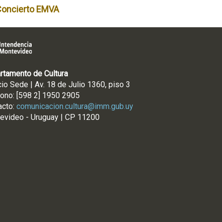
Concierto EMVA
rtamento de Cultura
cio Sede | Av. 18 de Julio 1360, piso 3
fono: [598 2] 1950 2905
acto:
comunicacion.cultura@imm.gub.uy
evideo - Uruguay | CP 11200