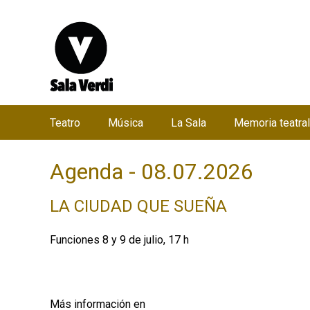
Teatro
Música
La Sala
Memoria teatral
M
e
Agenda - 08.07.2026
n
ú
LA CIUDAD QUE SUEÑA
p
r
Funciones 8 y 9 de julio, 17 h
i
n
c
Más información en
i