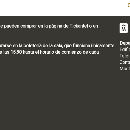
e pueden comprar en la página de Tickantel o en
Depa
rse en la boletería de la sala, que funciona únicamente
Edifi
 las 15:30 hasta el horario de comienzo de cada
Telé
Cont
Mont
: [598 2] 1950-8565
uguay | CP 11100