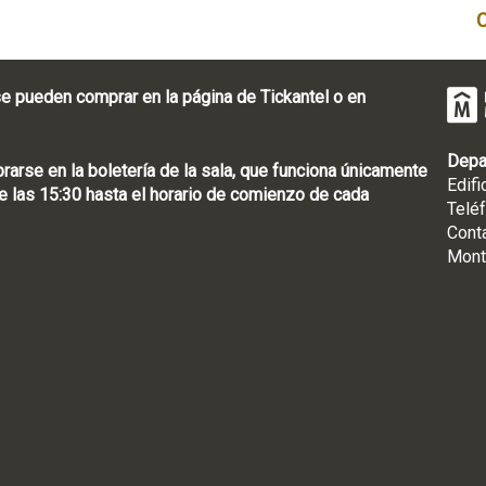
e pueden comprar en la página de Tickantel o en
Depa
rse en la boletería de la sala, que funciona únicamente
Edifi
 las 15:30 hasta el horario de comienzo de cada
Telé
Cont
Mont
: [598 2] 1950-8565
uguay | CP 11100