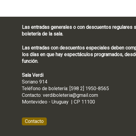
A
T
U
R
Las entradas generales o con descuentos regulares s
A
boletería de la sala.
S
Las entradas con descuentos especiales deben compra
los días en que hay espectáculos programados, desde
función.
Sala Verdi
Soriano 914
Teléfono de boletería
Contacto:
verdiboleteria@gmail.com
Montevideo - Ur
Contacto