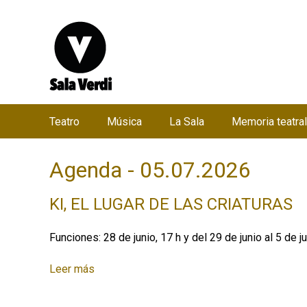
Teatro
Música
La Sala
Memoria teatral
M
e
Agenda - 05.07.2026
n
ú
KI, EL LUGAR DE LAS CRIATURAS
p
r
Funciones: 28 de junio, 17 h y del 29 de junio al 5 de j
i
n
Leer más
s
c
o
b
i