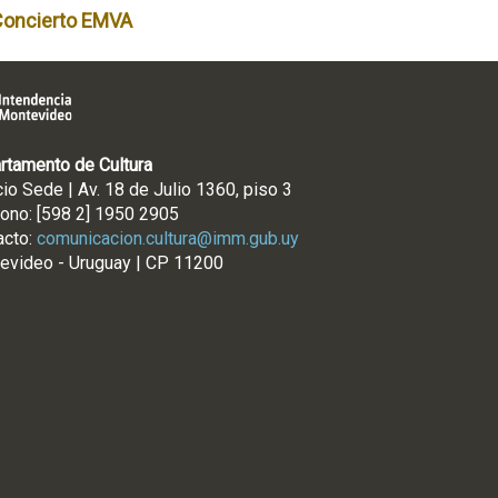
Concierto EMVA
rtamento de Cultura
cio Sede | Av. 18 de Julio 1360, piso 3
fono: [598 2] 1950 2905
acto:
comunicacion.cultura@imm.gub.uy
evideo - Uruguay | CP 11200