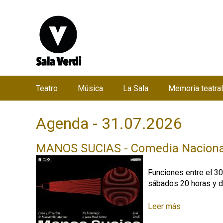
Teatro
Música
La Sala
Memoria teatral
M
e
Agenda - 31.07.2026
n
ú
MANOS SUCIAS - Comedia Naciona
p
r
Funciones entre el 30
i
sábados 20 horas y 
n
c
Leer más
s
o
i