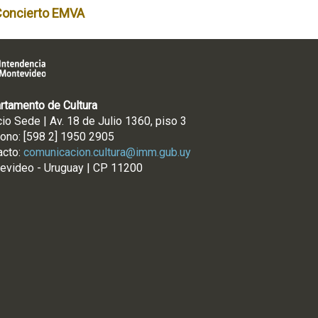
Concierto EMVA
rtamento de Cultura
cio Sede | Av. 18 de Julio 1360, piso 3
fono: [598 2] 1950 2905
acto:
comunicacion.cultura@imm.gub.uy
evideo - Uruguay | CP 11200