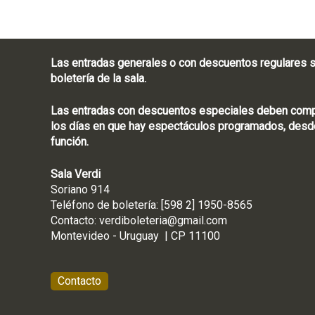
i
a
N
a
Las entradas generales o con descuentos regulares s
c
boletería de la sala.
i
o
n
Las entradas con descuentos especiales deben compra
a
los días en que hay espectáculos programados, desde
l
función.
Sala Verdi
Soriano 914
Teléfono de boletería
Contacto:
verdiboleteria@gmail.com
Montevideo - Ur
Contacto