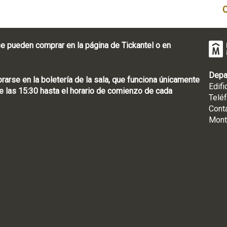
e pueden comprar en la página de Tickantel o en
Depa
rse en la boletería de la sala, que funciona únicamente
Edifi
 las 15:30 hasta el horario de comienzo de cada
Telé
Cont
Mont
: [598 2] 1950-8565
uguay | CP 11100