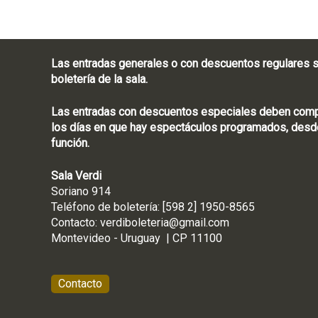
i
a
N
a
Las entradas generales o con descuentos regulares s
c
boletería de la sala.
i
o
n
Las entradas con descuentos especiales deben compra
a
los días en que hay espectáculos programados, desde
l
función.
Sala Verdi
Soriano 914
Teléfono de boletería
Contacto:
verdiboleteria@gmail.com
Montevideo - Ur
Contacto