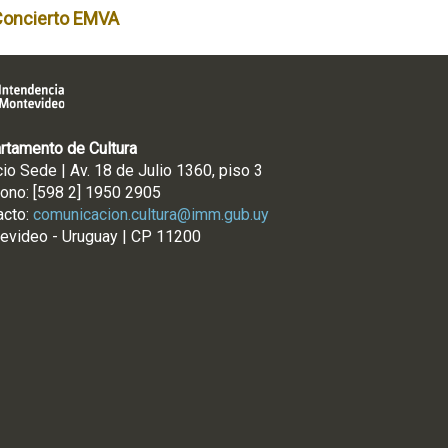
Concierto EMVA
rtamento de Cultura
cio Sede | Av. 18 de Julio 1360, piso 3
fono: [598 2] 1950 2905
acto:
comunicacion.cultura@imm.gub.uy
evideo - Uruguay | CP 11200