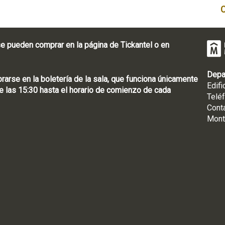
e pueden comprar en la página de Tickantel o en
Depa
rse en la boletería de la sala, que funciona únicamente
Edifi
 las 15:30 hasta el horario de comienzo de cada
Telé
Cont
Mont
: [598 2] 1950-8565
uguay | CP 11100