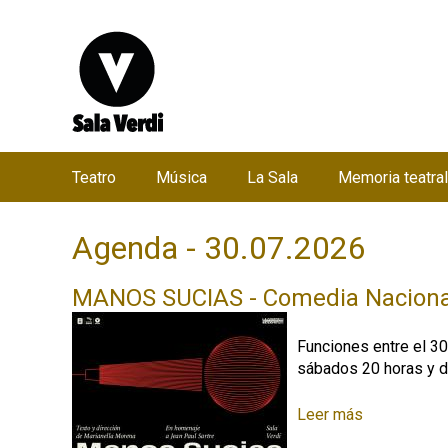
Teatro
Música
La Sala
Memoria teatral
M
e
Agenda - 30.07.2026
n
ú
MANOS SUCIAS - Comedia Naciona
p
r
Funciones entre el 30
i
sábados 20 horas y 
n
c
Leer más
s
o
i