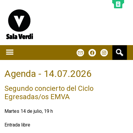
Jump to navigation
B
m
f
u
s
c
Agenda - 14.07.2026
a
r
Segundo concierto del Ciclo
Egresadas/os EMVA
Martes 14 de julio, 19 h
Entrada libre