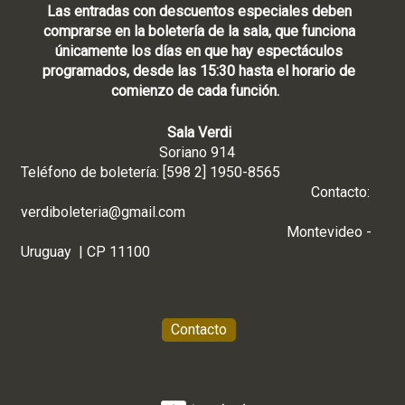
s
Las entradas con descuentos especiales deben
E
comprarse en la boletería de la sala, que funciona
M
únicamente los días en que hay espectáculos
V
programados, desde las 15:30 hasta el horario de
A
comienzo de cada función.
Sala Verdi
Soriano 914
Teléfono de boletería: [598 2] 1950-8565
Contacto:
verdiboleteria@gmail.com
Montevideo -
Uruguay | CP 11100
Contacto