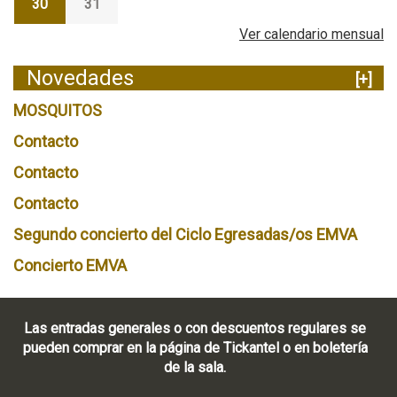
30
31
o
d
Ver calendario mensual
e
l
Novedades
[+]
C
i
MOSQUITOS
c
Contacto
l
o
Contacto
E
Contacto
g
r
Segundo concierto del Ciclo Egresadas/os EMVA
e
s
Concierto EMVA
a
d
a
Las entradas generales o con descuentos regulares se
s
pueden comprar en la página de Tickantel o en boletería
/
de la sala.
o