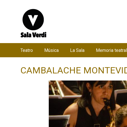
Teatro
Música
La Sala
Memoria teatral
M
e
CAMBALACHE MONTEVIDE
n
ú
p
r
i
n
c
i