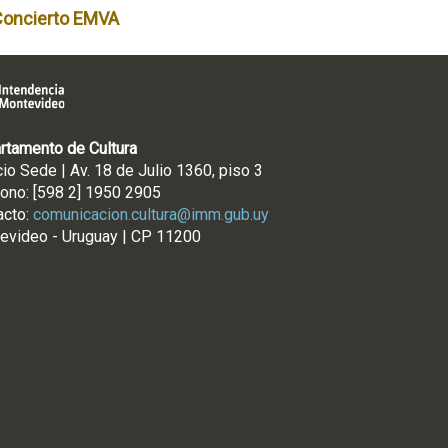
Concierto EMVA
rtamento de Cultura
cio Sede | Av. 18 de Julio 1360, piso 3
fono: [598 2] 1950 2905
acto:
comunicacion.cultura@imm.gub.uy
evideo - Uruguay | CP 11200