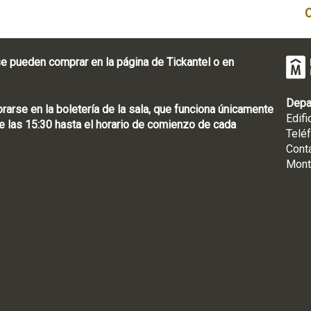
e pueden comprar en la página de Tickantel o en
Depa
rse en la boletería de la sala, que funciona únicamente
Edifi
 las 15:30 hasta el horario de comienzo de cada
Telé
Cont
Mont
: [598 2] 1950-8565
uguay | CP 11100