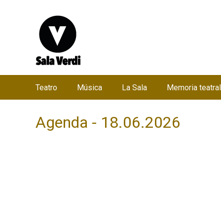
Teatro
Música
La Sala
Memoria teatral
M
e
Agenda - 18.06.2026
n
ú
p
r
i
n
c
i