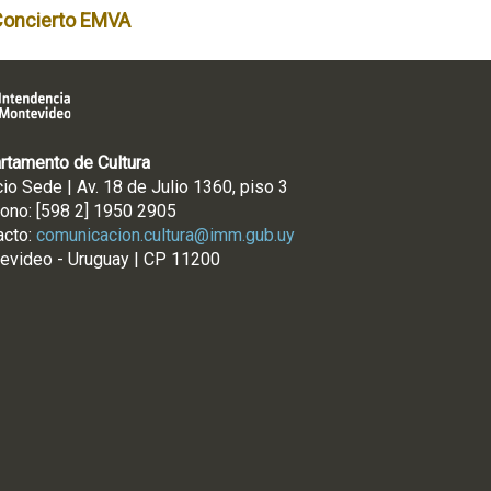
Concierto EMVA
rtamento de Cultura
cio Sede | Av. 18 de Julio 1360, piso 3
fono: [598 2] 1950 2905
acto:
comunicacion.cultura@imm.gub.uy
evideo - Uruguay | CP 11200