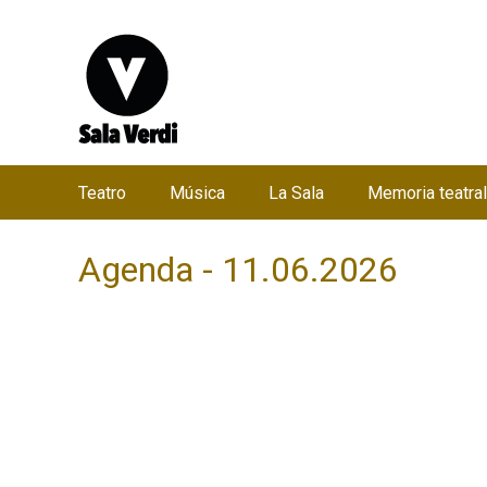
Teatro
Música
La Sala
Memoria teatral
M
e
Agenda - 11.06.2026
n
ú
p
r
i
n
c
i