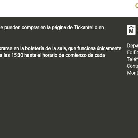
e pueden comprar en la página de Tickantel o en
Depa
rse en la boletería de la sala, que funciona únicamente
Edifi
 las 15:30 hasta el horario de comienzo de cada
Telé
Cont
Mont
: [598 2] 1950-8565
uguay | CP 11100