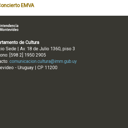
Concierto EMVA
rtamento de Cultura
cio Sede | Av. 18 de Julio 1360, piso 3
fono: [598 2] 1950 2905
acto:
comunicacion.cultura@imm.gub.uy
evideo - Uruguay | CP 11200