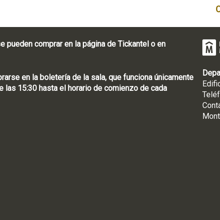
e pueden comprar en la página de Tickantel o en
Depa
rse en la boletería de la sala, que funciona únicamente
Edifi
 las 15:30 hasta el horario de comienzo de cada
Telé
Cont
Mont
: [598 2] 1950-8565
uguay | CP 11100