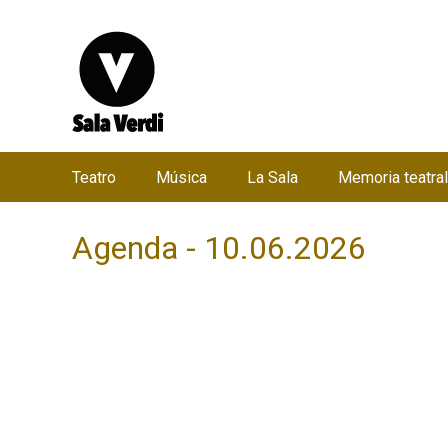
Teatro
Música
La Sala
Memoria teatral
M
e
Agenda - 10.06.2026
n
ú
p
r
i
n
c
i