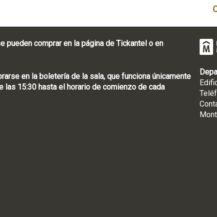
e pueden comprar en la página de Tickantel o en
Depa
rse en la boletería de la sala, que funciona únicamente
Edifi
 las 15:30 hasta el horario de comienzo de cada
Telé
Cont
Mont
: [598 2] 1950-8565
uguay | CP 11100