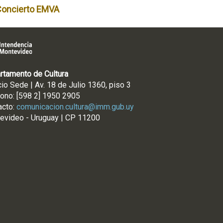
Concierto EMVA
rtamento de Cultura
cio Sede | Av. 18 de Julio 1360, piso 3
fono: [598 2] 1950 2905
acto:
comunicacion.cultura@imm.gub.uy
evideo - Uruguay | CP 11200