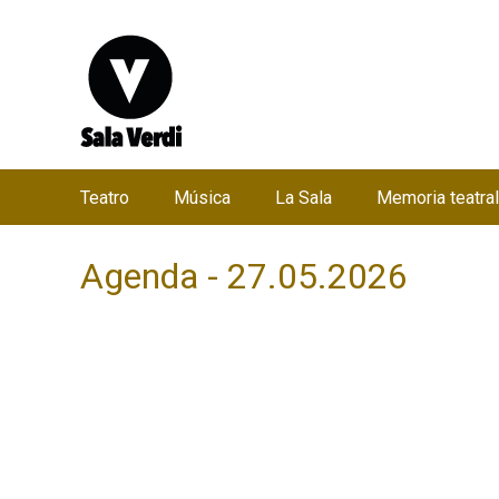
Teatro
Música
La Sala
Memoria teatral
M
e
Agenda - 27.05.2026
n
ú
p
r
i
n
c
i