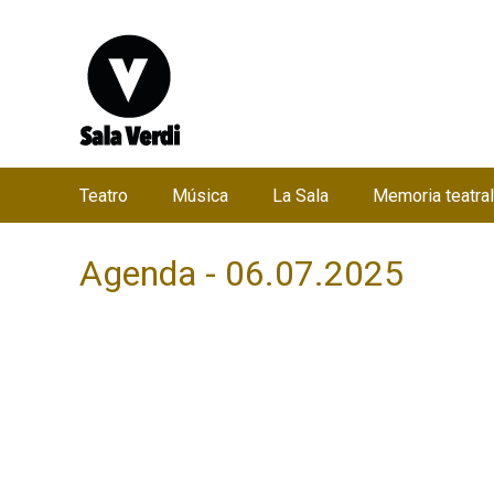
Teatro
Música
La Sala
Memoria teatral
M
e
Agenda - 06.07.2025
n
ú
p
r
i
n
c
i