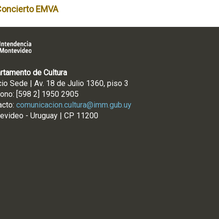
Concierto EMVA
rtamento de Cultura
cio Sede | Av. 18 de Julio 1360, piso 3
fono: [598 2] 1950 2905
acto:
comunicacion.cultura@imm.gub.uy
evideo - Uruguay | CP 11200