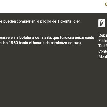
e pueden comprar en la página de Tickantel o en
Depa
rse en la boletería de la sala, que funciona únicamente
Edifi
 las 15:30 hasta el horario de comienzo de cada
Telé
Cont
Mont
: [598 2] 1950-8565
uguay | CP 11100