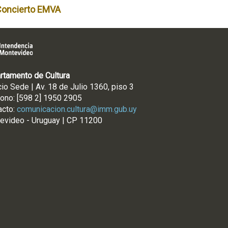
Concierto EMVA
rtamento de Cultura
cio Sede | Av. 18 de Julio 1360, piso 3
fono: [598 2] 1950 2905
acto:
comunicacion.cultura@imm.gub.uy
evideo - Uruguay | CP 11200