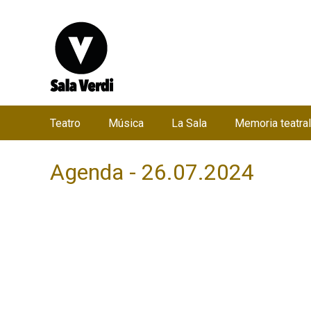
Teatro
Música
La Sala
Memoria teatral
M
e
Agenda - 26.07.2024
n
ú
p
r
i
n
c
i