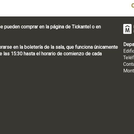
e pueden comprar en la página de Tickantel o en
Depa
rse en la boletería de la sala, que funciona únicamente
Edifi
 las 15:30 hasta el horario de comienzo de cada
Telé
Cont
Mont
: [598 2] 1950-8565
uguay | CP 11100