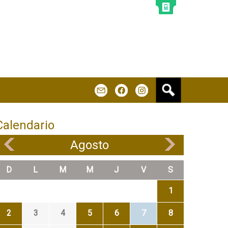
B
m
f
u
s
c
Calendario
a
r
Agosto
«
»
D
L
M
M
J
V
S
1
2
3
4
5
6
7
8