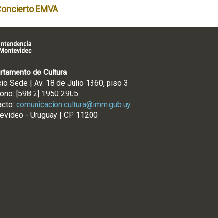
Concierto EMVA
rtamento de Cultura
cio Sede | Av. 18 de Julio 1360, piso 3
fono: [598 2] 1950 2905
acto:
comunicacion.cultura@imm.gub.uy
evideo - Uruguay | CP 11200