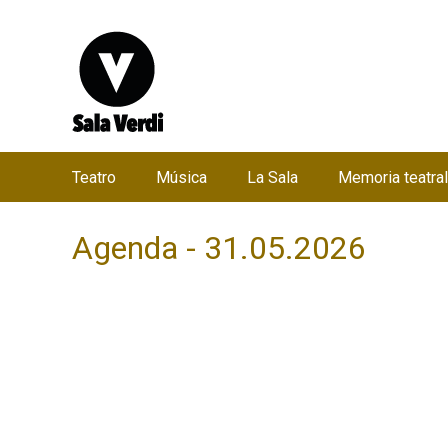
Teatro
Música
La Sala
Memoria teatral
M
e
Agenda - 31.05.2026
n
ú
p
r
i
n
c
i