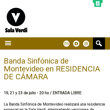
Jump to navigation
B
m
f
u
s
c
Banda Sinfónica de
a
Montevideo en RESIDENCIA
r
DE CÁMARA
19, 21 y 23 de julio - 20 hs / ENTRADA LIBRE
La Banda Sinfónica de Montevideo realizará una residencia
especial en la Sala Verdi, interpretando versiones de