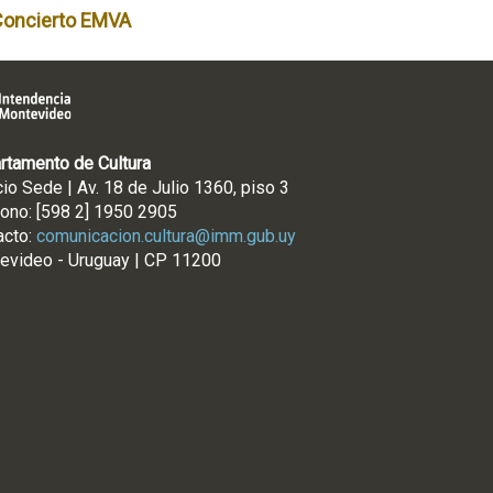
Concierto EMVA
rtamento de Cultura
cio Sede | Av. 18 de Julio 1360, piso 3
fono: [598 2] 1950 2905
acto:
comunicacion.cultura@imm.gub.uy
evideo - Uruguay | CP 11200