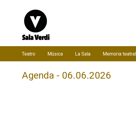
Teatro
Música
La Sala
Memoria teatral
M
e
Agenda - 06.06.2026
n
ú
p
r
i
n
c
i