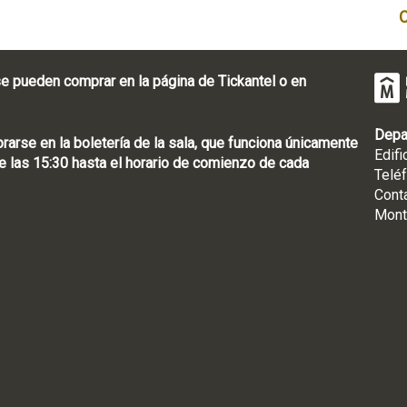
e pueden comprar en la página de Tickantel o en
Depa
rse en la boletería de la sala, que funciona únicamente
Edifi
 las 15:30 hasta el horario de comienzo de cada
Telé
Cont
Mont
: [598 2] 1950-8565
uguay | CP 11100