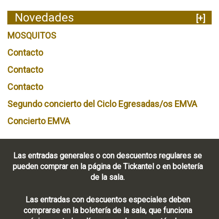
I
A
Novedades
[+]
T
U
MOSQUITOS
R
Contacto
A
S
Contacto
Contacto
Segundo concierto del Ciclo Egresadas/os EMVA
Concierto EMVA
Las entradas generales o con descuentos regulares se
pueden comprar en la página de Tickantel o en boletería
de la sala.
Las entradas con descuentos especiales deben
comprarse en la boletería de la sala, que funciona