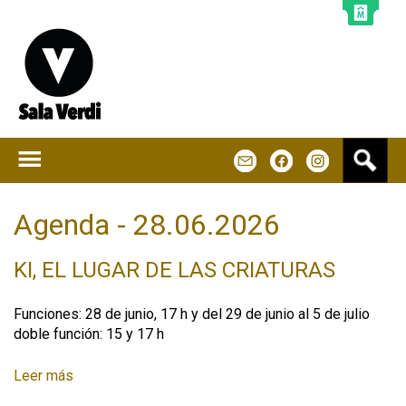
Jump to navigation
B
m
f
u
s
c
Agenda - 28.06.2026
a
r
KI, EL LUGAR DE LAS CRIATURAS
Funciones: 28 de junio, 17 h y del 29 de junio al 5 de julio
doble función: 15 y 17 h
Leer más
s
o