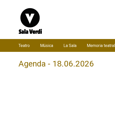
Teatro
Música
La Sala
Memoria teatral
M
e
Agenda - 18.06.2026
n
ú
p
r
i
n
c
i