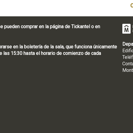
e pueden comprar en la página de Tickantel o en
Depa
rse en la boletería de la sala, que funciona únicamente
Edifi
 las 15:30 hasta el horario de comienzo de cada
Telé
Cont
Mont
: [598 2] 1950-8565
uguay | CP 11100