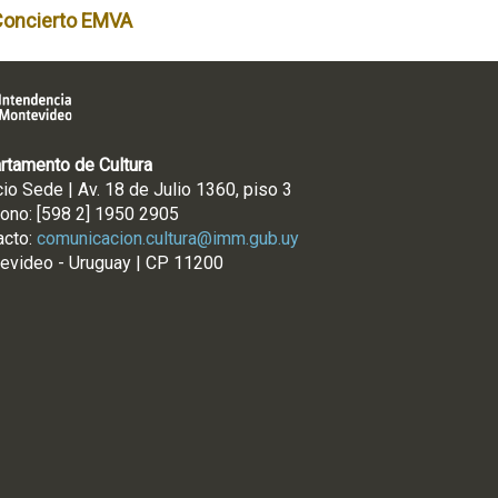
Concierto EMVA
rtamento de Cultura
cio Sede | Av. 18 de Julio 1360, piso 3
fono: [598 2] 1950 2905
acto:
comunicacion.cultura@imm.gub.uy
evideo - Uruguay | CP 11200