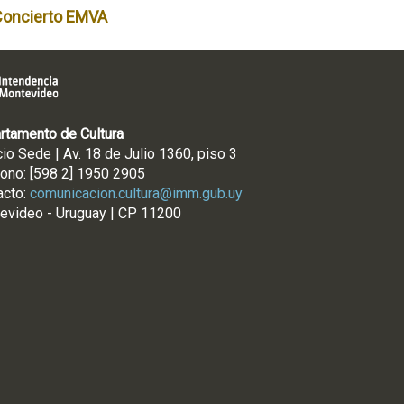
Concierto EMVA
rtamento de Cultura
cio Sede | Av. 18 de Julio 1360, piso 3
fono: [598 2] 1950 2905
acto:
comunicacion.cultura@imm.gub.uy
evideo - Uruguay | CP 11200