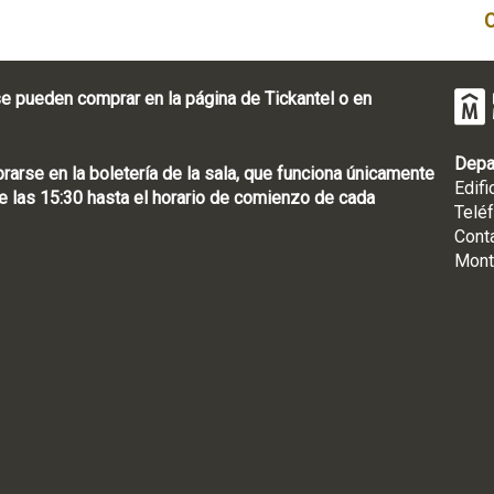
e pueden comprar en la página de Tickantel o en
Depa
rse en la boletería de la sala, que funciona únicamente
Edifi
 las 15:30 hasta el horario de comienzo de cada
Telé
Cont
Mont
: [598 2] 1950-8565
uguay | CP 11100