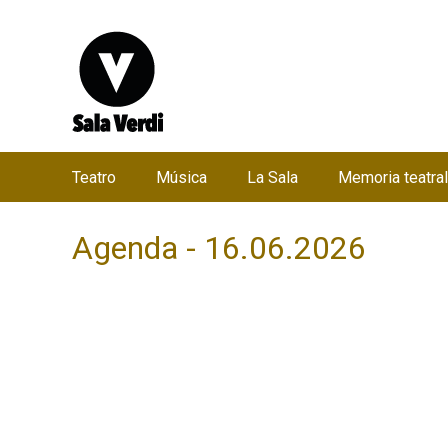
Teatro
Música
La Sala
Memoria teatral
M
e
Agenda - 16.06.2026
n
ú
p
r
i
n
c
i