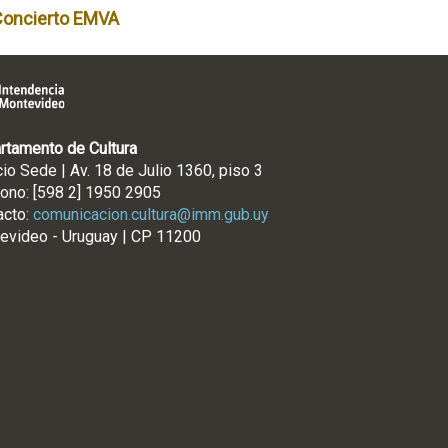
Concierto EMVA
rtamento de Cultura
cio Sede | Av. 18 de Julio 1360, piso 3
fono: [598 2] 1950 2905
acto:
comunicacion.cultura@imm.gub.uy
evideo - Uruguay | CP 11200