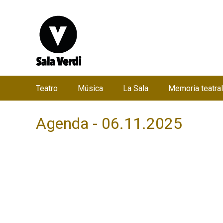
Teatro
Música
La Sala
Memoria teatral
M
e
Agenda - 06.11.2025
n
ú
p
r
i
n
c
i