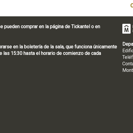
e pueden comprar en la página de Tickantel o en
Depa
rse en la boletería de la sala, que funciona únicamente
Edifi
 las 15:30 hasta el horario de comienzo de cada
Telé
Cont
Mont
: [598 2] 1950-8565
uguay | CP 11100