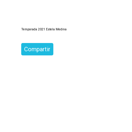
p
a
l
Temporada 2021 Estela Medina
Compartir