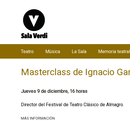
Teatro
Música
La Sala
Memoria teatral
M
e
Masterclass de Ignacio Ga
n
ú
p
Jueves 9 de diciembre, 16 horas
r
i
Director del Festival de Teatro Clásico de Almagro.
n
MÁS INFORMACIÓN
c
i