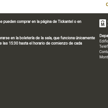
e pueden comprar en la página de Tickantel o en
Depa
rse en la boletería de la sala, que funciona únicamente
Edifi
 las 15:30 hasta el horario de comienzo de cada
Telé
Cont
Mont
: [598 2] 1950-8565
uguay | CP 11100