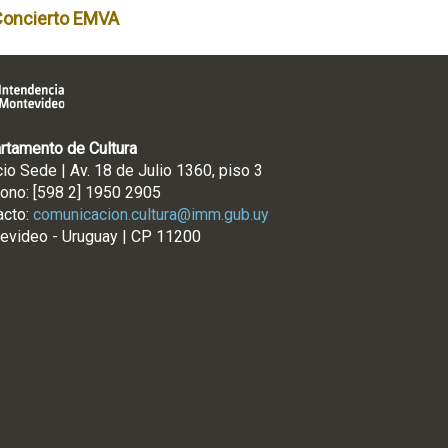
Concierto EMVA
rtamento de Cultura
cio Sede | Av. 18 de Julio 1360, piso 3
fono: [598 2] 1950 2905
acto:
comunicacion.cultura@imm.gub.uy
evideo - Uruguay | CP 11200