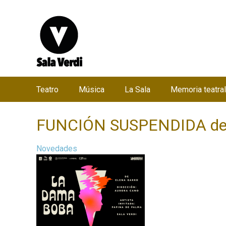
Teatro
Música
La Sala
Memoria teatral
M
e
FUNCIÓN SUSPENDIDA de 
n
ú
Novedades
p
r
i
n
c
i