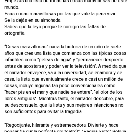
Empezás una lista de todas las cosas maravillosas de este
mundo.
Esas cosas maravillosas por las que vale la pena vivir.
Se la dejás en su almohada.
Sabés que la leyó porque te corrigió las faltas de
ortografía.
“Cosas maravillosas” narra la historia de un niño de siete
años que crea una lista que comienza con las típicas cosas
infantiles como "peleas de agua" y "permanecer despierto
antes de acostarse y poder ver la televisión". A medida que
el narrador envejece, va a la universidad, se enamora y se
casa, la lista, que eventualmente crece a casi un millón de
cosas, incluye algunas tan poco convencionales como
"hacer pis en el mar y que nadie se entere", "el olor de los
libros antiguos". Mientras tanto, el narrador descubre, para
su desconsuelo, que la lista y sus mejores intenciones no
son suficientes para evitar la tragedia.
"Regocijante, hilarante y estremecedora. Divierte y hace
pensar (la dupla perfecta del teatro)”. "Página Siete" Bolivia