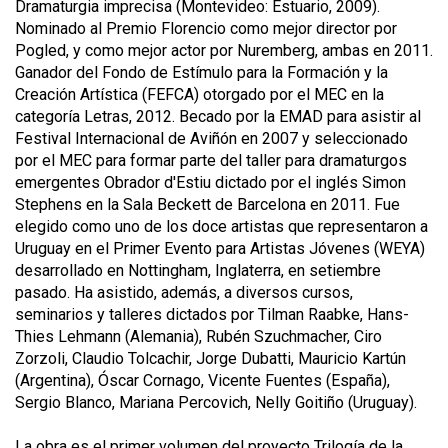
Dramaturgia imprecisa (Montevideo: Estuario, 2009).
Nominado al Premio Florencio como mejor director por
Pogled, y como mejor actor por Nuremberg, ambas en 2011.
Ganador del Fondo de Estímulo para la Formación y la
Creación Artística (FEFCA) otorgado por el MEC en la
categoría Letras, 2012. Becado por la EMAD para asistir al
Festival Internacional de Aviñón en 2007 y seleccionado
por el MEC para formar parte del taller para dramaturgos
emergentes Obrador d'Estiu dictado por el inglés Simon
Stephens en la Sala Beckett de Barcelona en 2011. Fue
elegido como uno de los doce artistas que representaron a
Uruguay en el Primer Evento para Artistas Jóvenes (WEYA)
desarrollado en Nottingham, Inglaterra, en setiembre
pasado. Ha asistido, además, a diversos cursos,
seminarios y talleres dictados por Tilman Raabke, Hans-
Thies Lehmann (Alemania), Rubén Szuchmacher, Ciro
Zorzoli, Claudio Tolcachir, Jorge Dubatti, Mauricio Kartún
(Argentina), Óscar Cornago, Vicente Fuentes (España),
Sergio Blanco, Mariana Percovich, Nelly Goitiño (Uruguay).
La obra es el primer volumen del proyecto Trilogía de la