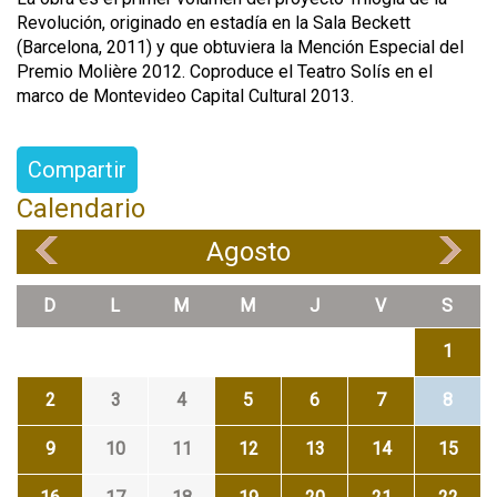
Revolución, originado en estadía en la Sala Beckett
(Barcelona, 2011) y que obtuviera la Mención Especial del
Premio Molière 2012. Coproduce el Teatro Solís en el
marco de Montevideo Capital Cultural 2013.
Compartir
Calendario
Agosto
«
»
D
L
M
M
J
V
S
1
2
3
4
5
6
7
8
9
10
11
12
13
14
15