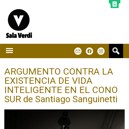
Jump to navigation
B
m
f
u
s
c
ARGUMENTO CONTRA LA
a
EXISTENCIA DE VIDA
r
INTELIGENTE EN EL CONO
SUR de Santiago Sanguinetti