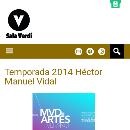
Jump to navigation
B
m
f
u
s
c
Temporada 2014 Héctor
a
Manuel Vidal
r