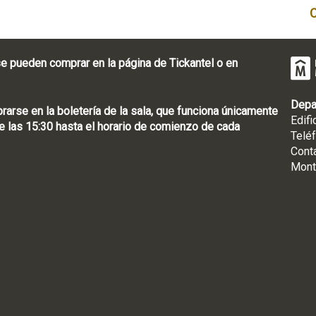
e pueden comprar en la página de Tickantel o en
Depa
rse en la boletería de la sala, que funciona únicamente
Edifi
 las 15:30 hasta el horario de comienzo de cada
Telé
Cont
Mont
: [598 2] 1950-8565
uguay | CP 11100