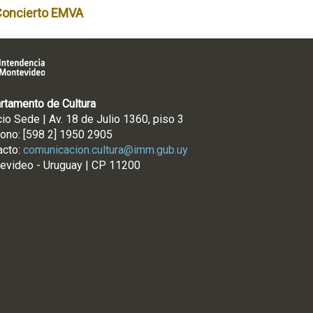
Concierto EMVA
rtamento de Cultura
cio Sede | Av. 18 de Julio 1360, piso 3
fono: [598 2] 1950 2905
acto:
comunicacion.cultura@imm.gub.uy
evideo - Uruguay | CP 11200