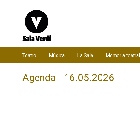
Teatro
Música
La Sala
Memoria teatral
M
e
Agenda - 16.05.2026
n
ú
p
r
i
n
c
i