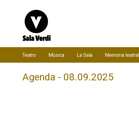
Teatro
Música
La Sala
Memoria teatral
M
e
Agenda - 08.09.2025
n
ú
p
r
i
n
c
i