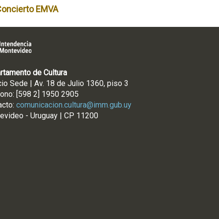
Concierto EMVA
rtamento de Cultura
cio Sede | Av. 18 de Julio 1360, piso 3
fono: [598 2] 1950 2905
acto:
comunicacion.cultura@imm.gub.uy
evideo - Uruguay | CP 11200