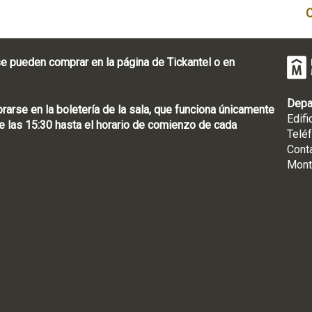
e pueden comprar en la página de Tickantel o en
Depa
rse en la boletería de la sala, que funciona únicamente
Edifi
 las 15:30 hasta el horario de comienzo de cada
Telé
Cont
Mont
: [598 2] 1950-8565
uguay | CP 11100