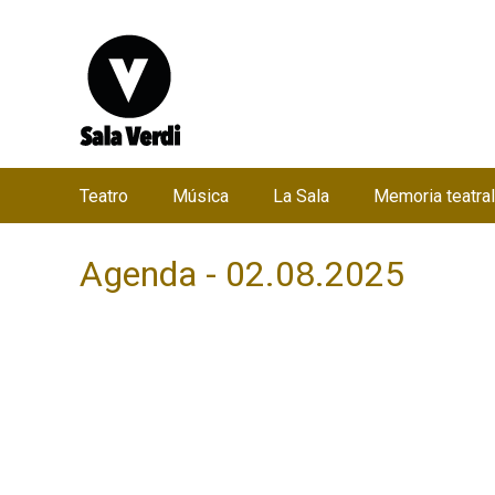
Teatro
Música
La Sala
Memoria teatral
M
e
Agenda - 02.08.2025
n
ú
p
r
i
n
c
i