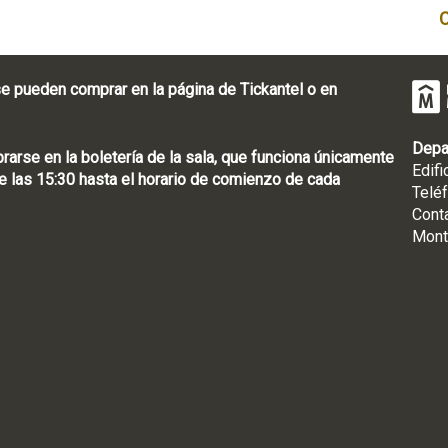
e pueden comprar en la página de Tickantel o en
Depa
rse en la boletería de la sala, que funciona únicamente
Edifi
 las 15:30 hasta el horario de comienzo de cada
Telé
Cont
Mont
: [598 2] 1950-8565
uguay | CP 11100