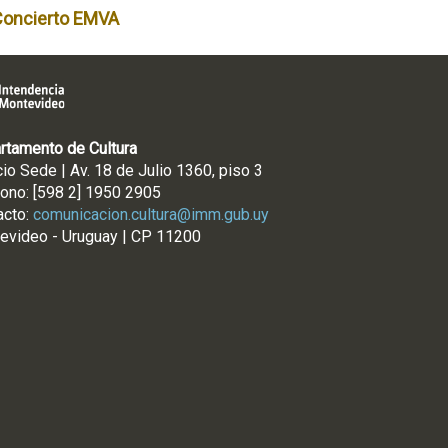
Concierto EMVA
rtamento de Cultura
cio Sede | Av. 18 de Julio 1360, piso 3
fono: [598 2] 1950 2905
acto:
comunicacion.cultura@imm.gub.uy
evideo - Uruguay | CP 11200