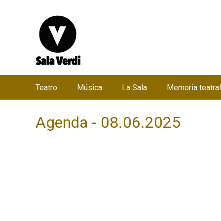
Teatro
Música
La Sala
Memoria teatral
M
e
Agenda - 08.06.2025
n
ú
p
r
i
n
c
i