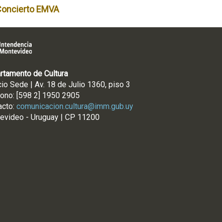
Concierto EMVA
rtamento de Cultura
cio Sede | Av. 18 de Julio 1360, piso 3
fono: [598 2] 1950 2905
acto:
comunicacion.cultura@imm.gub.uy
evideo - Uruguay | CP 11200