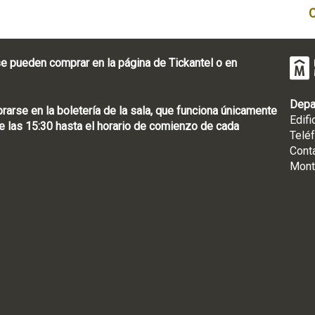
e pueden comprar en la página de Tickantel o en
Depa
rse en la boletería de la sala, que funciona únicamente
Edifi
 las 15:30 hasta el horario de comienzo de cada
Telé
Cont
Mont
: [598 2] 1950-8565
uguay | CP 11100