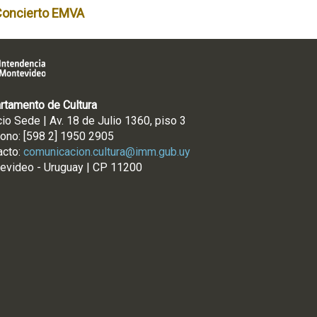
Concierto EMVA
rtamento de Cultura
cio Sede | Av. 18 de Julio 1360, piso 3
fono: [598 2] 1950 2905
acto:
comunicacion.cultura@imm.gub.uy
evideo - Uruguay | CP 11200