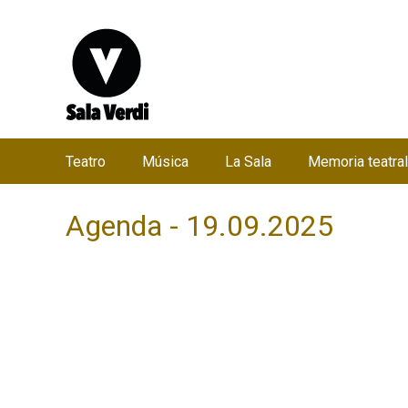
Teatro
Música
La Sala
Memoria teatral
M
e
Agenda - 19.09.2025
n
ú
p
r
i
n
c
i