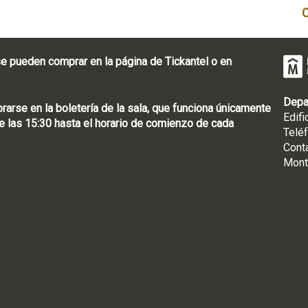
e pueden comprar en la página de Tickantel o en
Depa
rse en la boletería de la sala, que funciona únicamente
Edifi
 las 15:30 hasta el horario de comienzo de cada
Telé
Cont
Mont
: [598 2] 1950-8565
uguay | CP 11100