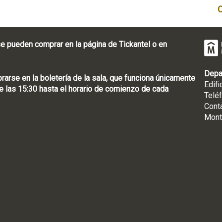
e pueden comprar en la página de Tickantel o en
Depa
rse en la boletería de la sala, que funciona únicamente
Edifi
 las 15:30 hasta el horario de comienzo de cada
Telé
Cont
Mont
: [598 2] 1950-8565
uguay | CP 11100