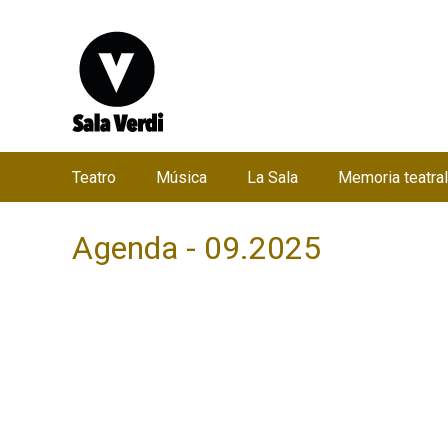
Teatro
Música
La Sala
Memoria teatral
M
e
Agenda - 09.2025
n
ú
p
r
i
n
c
i