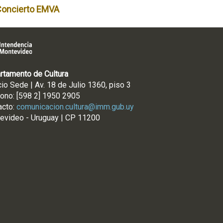
Concierto EMVA
rtamento de Cultura
cio Sede | Av. 18 de Julio 1360, piso 3
fono: [598 2] 1950 2905
acto:
comunicacion.cultura@imm.gub.uy
evideo - Uruguay | CP 11200