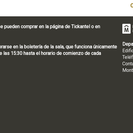
e pueden comprar en la página de Tickantel o en
Depa
rse en la boletería de la sala, que funciona únicamente
Edifi
 las 15:30 hasta el horario de comienzo de cada
Telé
Cont
Mont
: [598 2] 1950-8565
uguay | CP 11100