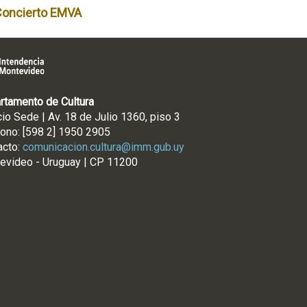
Concierto EMVA
rtamento de Cultura
cio Sede | Av. 18 de Julio 1360, piso 3
fono: [598 2] 1950 2905
acto:
comunicacion.cultura@imm.gub.uy
evideo - Uruguay | CP 11200