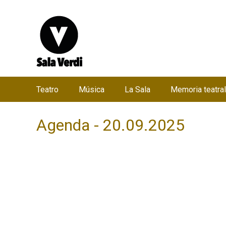
Teatro
Música
La Sala
Memoria teatral
M
e
Agenda - 20.09.2025
n
ú
p
r
i
n
c
i