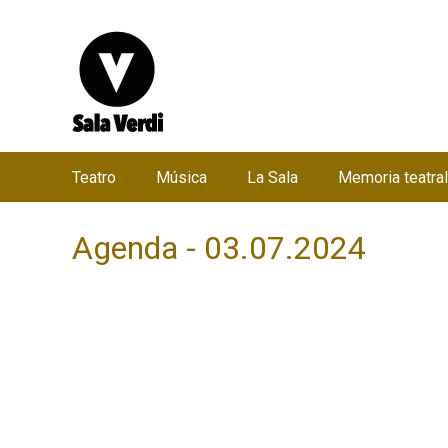
Teatro
Música
La Sala
Memoria teatral
M
e
Agenda - 03.07.2024
n
ú
p
r
i
n
c
i