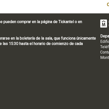
e pueden comprar en la página de Tickantel o en
Depa
rse en la boletería de la sala, que funciona únicamente
Edifi
 las 15:30 hasta el horario de comienzo de cada
Telé
Cont
Mont
: [598 2] 1950-8565
uguay | CP 11100