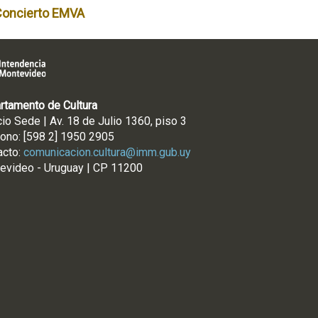
Concierto EMVA
rtamento de Cultura
cio Sede | Av. 18 de Julio 1360, piso 3
fono: [598 2] 1950 2905
acto:
comunicacion.cultura@imm.gub.uy
evideo - Uruguay | CP 11200