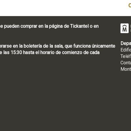
e pueden comprar en la página de Tickantel o en
Depa
rse en la boletería de la sala, que funciona únicamente
Edifi
 las 15:30 hasta el horario de comienzo de cada
Telé
Cont
Mont
: [598 2] 1950-8565
uguay | CP 11100