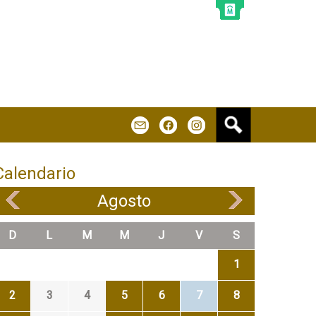
B
m
f
u
s
c
Calendario
a
r
Agosto
«
»
D
L
M
M
J
V
S
1
2
3
4
5
6
7
8