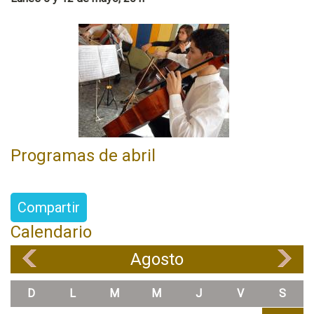
Programas de abril
Compartir
Calendario
Agosto
«
»
D
L
M
M
J
V
S