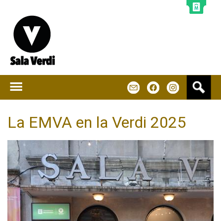
Jump to navigation
B
m
f
u
s
c
La EMVA en la Verdi 2025
a
r