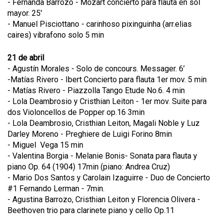
- Fernanda Barrozo - Mozart concierto para flauta en sol
mayor. 25'
- Manuel Pisciottano - carinhoso pixinguinha (arr.elias
caires) vibrafono solo 5 min
21 de abril
- Agustín Morales - Solo de concours. Messager. 6’
-Matías Rivero - Ibert Concierto para flauta 1er mov. 5 min
- Matías Rivero - Piazzolla Tango Etude No.6. 4 min
- Lola Deambrosio y Cristhian Leiton - 1er mov. Suite para
dos Violoncellos de Popper op.16 3min
- Lola Deambrosio, Cristhian Leiton, Magali Noble y Luz
Darley Moreno - Preghiere de Luigi Forino 8min
- Miguel Vega 15 min
- Valentina Borgia - Melanie Bonis- Sonata para flauta y
piano Op. 64 (1904) 17min (piano: Andrea Cruz)
- Mario Dos Santos y Carolain Izaguirre - Duo de Concierto
#1 Fernando Lerman - 7min.
- ⁠Agustina Barrozo, Cristhian Leiton y Florencia Olivera -
Beethoven trio para clarinete piano y cello Op.11