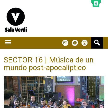
Jump to navigation
B
m
f
u
s
c
SECTOR 16 | Música de un
a
mundo post-apocalíptico
r