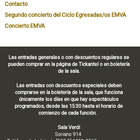
e
Contacto
r
Segundo concierto del Ciclo Egresadas/os EMVA
a
t
Concierto EMVA
i
o
n
Las entradas generales o con descuentos regulares se
o
pueden comprar en la página de Tickantel o en boletería
f
de la sala.
E
Las entradas con descuentos especiales deben
P
comprarse en la boletería de la sala, que funciona
A
únicamente los días en que hay espectáculos
D
programados, desde las 15:30 hasta el horario de
comienzo de cada función.
Sala Verdi
Soriano 914