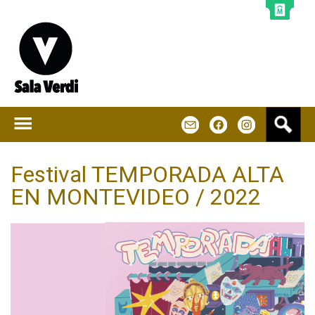
Jump to navigation
B
m
f
u
s
c
Festival TEMPORADA ALTA
a
EN MONTEVIDEO / 2022
r