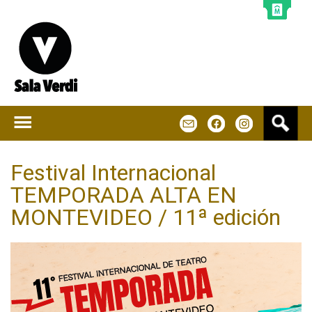
Jump to navigation
B
m
f
u
s
c
Festival Internacional
a
TEMPORADA ALTA EN
r
MONTEVIDEO / 11ª edición