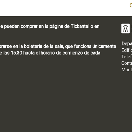
e pueden comprar en la página de Tickantel o en
Depa
rse en la boletería de la sala, que funciona únicamente
Edifi
 las 15:30 hasta el horario de comienzo de cada
Telé
Cont
Mont
: [598 2] 1950-8565
uguay | CP 11100