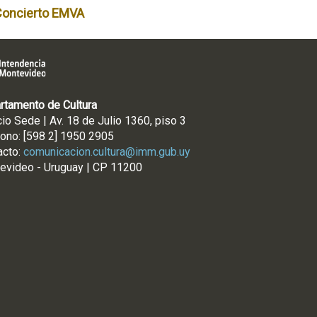
Concierto EMVA
rtamento de Cultura
cio Sede | Av. 18 de Julio 1360, piso 3
fono: [598 2] 1950 2905
acto:
comunicacion.cultura@imm.gub.uy
evideo - Uruguay | CP 11200