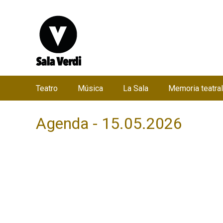
Teatro
Música
La Sala
Memoria teatral
M
e
Agenda - 15.05.2026
n
ú
p
r
i
n
c
i